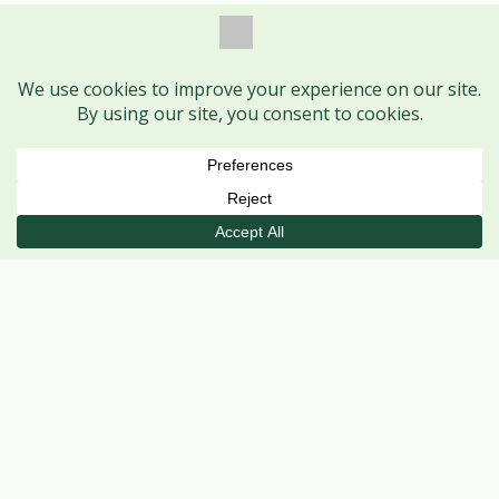
Book Session
Call
WhatsApp
VISIT US
Ayodhya Nagar Centre
MAIN CENTRE
Shop No. 1, HIG 368, H Sector,
Ayodhya Nagar, Bhopal – 462041
Mon–Sat
· 5 PM – 8 PM